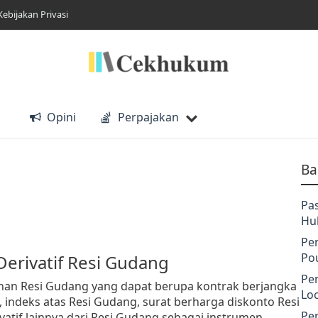
Kebijakan Privasi
Opini
Perpajakan
Ba
g
Pa
Hu
Pe
Po
Derivatif Resi Gudang
Pe
nan Resi Gudang yang dapat berupa kontrak berjangka
Lo
 indeks atas Resi Gudang, surat berharga diskonto Resi
Pe
vatif lainnya dari Resi Gudang sebagai instrumen