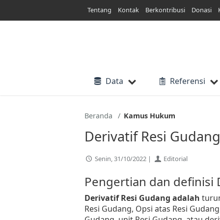
Lewati
Tentang
Kontak
Berkontribusi
Donasi
ke
konten
Data
Referensi
Beranda
Kamus Hukum
Derivatif Resi Gudan
Senin, 31/10/2022 |
Editorial
Pengertian dan definisi 
Derivatif Resi Gudang adalah
turu
Resi Gudang, Opsi atas Resi Gudang,
Gudang, unit Resi Gudang, atau deri