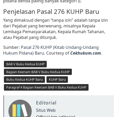
pidana denda paling banyak kategori II.
Penjelasan Pasal 276 KUHP Baru
Yang dimaksud dengan “tanpa izin” adalah tanpa izin
dari Pejabat yang berwenang, misalnya Kepala
Lembaga Pemasyarakatan, Kepala Rumah Tahanan,
atau Pejabat yang ditunjuk.
Sumber:
Pasal 276 KUHP (Kitab Undang-Undang
Hukum Pidana) Baru
. Courtesy of
Cekhukum.com
.
BAB V Buku Kedua KUHP
Bagian Keenam BAB V Buku Kedua KUHP
Buku Kedua KUHP Baru
KUHP Baru
Paragraf 4 Bagian Keenam BAB V Buku Kedua KUHP
Editorial
Situs Web