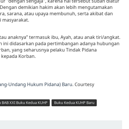
ur "dengan sengaja", karena hal tersebut sudah diatur
 j. Dengan demikian hakim akan lebih mengutamakan
a, sarana, atau upaya membunuh, serta akibat dan
 masyarakat.
au anaknya” termasuk ibu, Ayah, atau anak tiri/angkat.
n ini didasarkan pada pertimbangan adanya hubungan
rban, yang seharusnya pelaku Tindak Pidana
 kepada Korban.
dang-Undang Hukum Pidana) Baru
. Courtesy
u BAB XXI Buku Kedua KUHP
Buku Kedua KUHP Baru