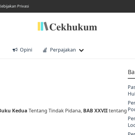
Kebijakan Privasi
Opini
Perpajakan
Ba
Pa
Hu
Pe
Po
Buku Kedua
Tentang Tindak Pidana,
BAB XXVII
tentang
Pe
Lo
Pe