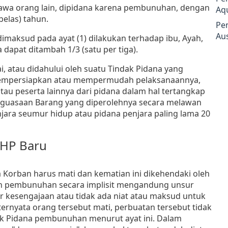
awa orang lain, dipidana karena pembunuhan, dengan
Aq
belas) tahun.
Pe
Aus
dimaksud pada ayat (1) dilakukan terhadap ibu, Ayah,
a dapat ditambah 1/3 (satu per tiga).
i, atau didahului oleh suatu Tindak Pidana yang
empersiapkan atau mempermudah pelaksanaannya,
atau peserta lainnya dari pidana dalam hal tertangkap
nguasaan Barang yang diperolehnya secara melawan
ara seumur hidup atau pidana penjara paling lama 20
UHP Baru
Korban harus mati dan kematian ini dikehendaki oleh
an pembunuhan secara implisit mengandung unsur
ur kesengajaan atau tidak ada niat atau maksud untuk
ernyata orang tersebut mati, perbuatan tersebut tidak
dak Pidana pembunuhan menurut ayat ini. Dalam