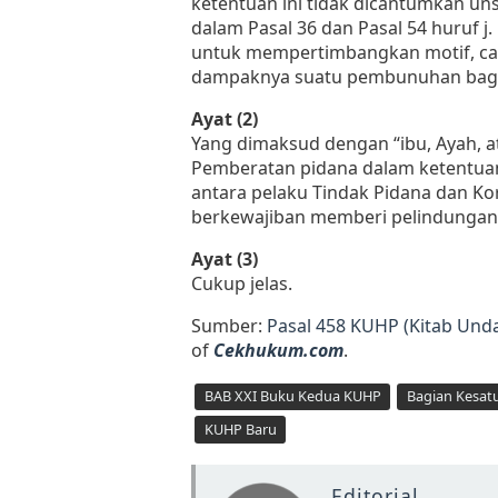
ketentuan ini tidak dicantumkan uns
dalam Pasal 36 dan Pasal 54 huruf
untuk mempertimbangkan motif, car
dampaknya suatu pembunuhan bagi
Ayat (2)
Yang dimaksud dengan “ibu, Ayah, at
Pemberatan pidana dalam ketentua
antara pelaku Tindak Pidana dan Ko
berkewajiban memberi pelindungan
Ayat (3)
Cukup jelas.
Sumber:
Pasal 458 KUHP (Kitab Un
of
Cekhukum.com
.
BAB XXI Buku Kedua KUHP
Bagian Kesat
KUHP Baru
Editorial