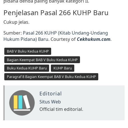
pidana denda paling banyak kategori II.
Penjelasan Pasal 266 KUHP Baru
Cukup jelas.
Sumber:
Pasal 266 KUHP (Kitab Undang-Undang
Hukum Pidana) Baru
. Courtesy of
Cekhukum.com
.
BAB V Buku Kedua KUHP
Bagian Keempat BAB V Buku Kedua KUHP
Buku Kedua KUHP Baru
KUHP Baru
Paragraf 8 Bagian Keempat BAB V Buku Kedua KUHP
Editorial
Situs Web
Official tim editorial.