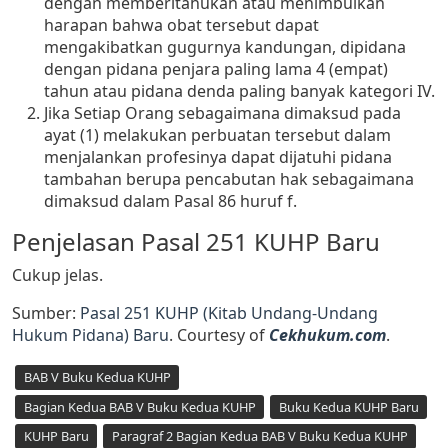
dengan memberitahukan atau menimbulkan
harapan bahwa obat tersebut dapat
mengakibatkan gugurnya kandungan, dipidana
dengan pidana penjara paling lama 4 (empat)
tahun atau pidana denda paling banyak kategori IV.
Jika Setiap Orang sebagaimana dimaksud pada
ayat (1) melakukan perbuatan tersebut dalam
menjalankan profesinya dapat dijatuhi pidana
tambahan berupa pencabutan hak sebagaimana
dimaksud dalam Pasal 86 huruf f.
Penjelasan Pasal 251 KUHP Baru
Cukup jelas.
Sumber:
Pasal 251 KUHP (Kitab Undang-Undang
Hukum Pidana) Baru
. Courtesy of
Cekhukum.com
.
BAB V Buku Kedua KUHP
Bagian Kedua BAB V Buku Kedua KUHP
Buku Kedua KUHP Baru
KUHP Baru
Paragraf 2 Bagian Kedua BAB V Buku Kedua KUHP