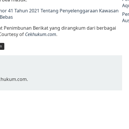
Aq
or 41 Tahun 2021 Tentang Penyelenggaraan Kawasan
Pe
 Bebas
Aus
pat Penimbunan Berikat yang dirangkum dari berbagai
 Courtesy of
Cekhukum.com
.
m
Cekhukum.com.