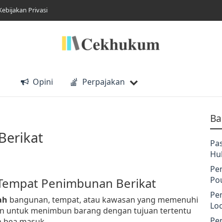
Kebijakan Privasi
Opini
Perpajakan
Ba
erikat
Pa
Hu
Pe
Po
i Tempat Penimbunan Berikat
Pe
ah
bangunan, tempat, atau kawasan yang memenuhi
Lo
an untuk menimbun barang dengan tujuan tertentu
Pe
 bea masuk.