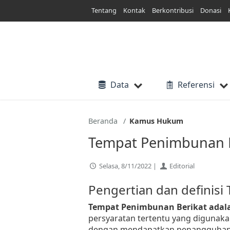
Lewati
Tentang
Kontak
Berkontribusi
Donasi
ke
konten
Data
Referensi
Beranda
Kamus Hukum
Tempat Penimbunan B
Selasa, 8/11/2022 |
Editorial
Pengertian dan definis
Tempat Penimbunan Berikat adal
persyaratan tertentu yang digunak
dengan mendapatkan penangguhan