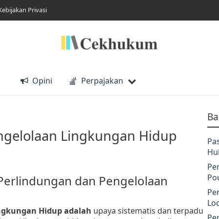
Kebijakan Privasi
Opini
Perpajakan
Ba
ngelolaan Lingkungan Hidup
Pa
Hu
Pe
Po
 Perlindungan dan Pengelolaan
Pe
Lo
ingkungan Hidup adalah
upaya sistematis dan terpadu
Pe