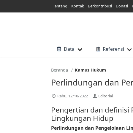
Lewati
Tentang
Kontak
Berkontribusi
Donasi
ke
konten
Data
Referensi
Beranda
Kamus Hukum
Perlindungan dan Pe
Rabu, 12/10/2022 |
Editorial
Pengertian dan definisi
Lingkungan Hidup
Perlindungan dan Pengelolaan L