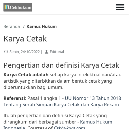
Lewati
ke
konten
Beranda
Kamus Hukum
Karya Cetak
Senin, 24/10/2022 |
Editorial
Pengertian dan definisi Karya Cetak
Karya Cetak adalah
setiap karya intelektual dan/atau
artistik yang diterbitkan dalam bentuk cetak yang
diperuntukkan bagi umum.
Referensi
: Pasal 1 angka 1 -
UU Nomor 13 Tahun 2018
Tentang Serah Simpan Karya Cetak dan Karya Rekam
Itulah pengertian dan definisi Karya Cetak yang
dirangkum dari berbagai sumber -
Kamus Hukum
Indonesia
. Courtesy of
Cekhukum.com
.