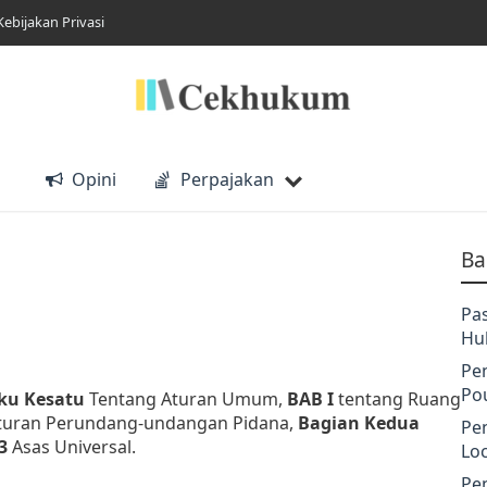
Kebijakan Privasi
Opini
Perpajakan
Ba
Pa
Hu
Pe
Po
ku Kesatu
Tentang Aturan Umum,
BAB I
tentang Ruang
aturan Perundang-undangan Pidana,
Bagian Kedua
Pe
3
Asas Universal.
Lo
Pe