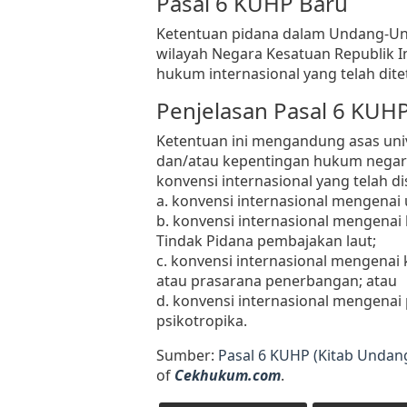
Pasal 6 KUHP Baru
Ketentuan pidana dalam Undang-Und
wilayah Negara Kesatuan Republik 
hukum internasional yang telah di
Penjelasan Pasal 6 KUH
Ketentuan ini mengandung asas uni
dan/atau kepentingan hukum negara 
konvensi internasional yang telah d
a. konvensi internasional mengenai 
b. konvensi internasional mengenai
Tindak Pidana pembajakan laut;
c. konvensi internasional mengenai
atau prasarana penerbangan; atau
d. konvensi internasional mengena
psikotropika.
Sumber:
Pasal 6 KUHP (Kitab Unda
of
Cekhukum.com
.