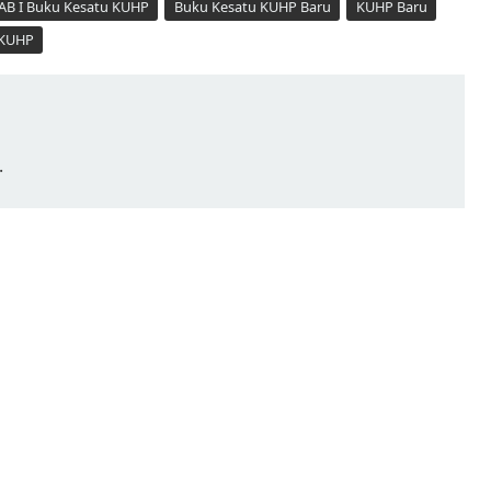
AB I Buku Kesatu KUHP
Buku Kesatu KUHP Baru
KUHP Baru
 KUHP
.