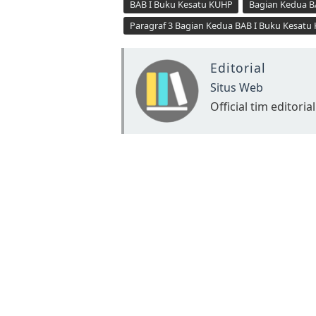
BAB I Buku Kesatu KUHP
Bagian Kedua B
Paragraf 3 Bagian Kedua BAB I Buku Kesatu
Editorial
Situs Web
Official tim editorial