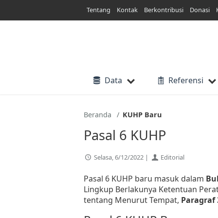
Lewati
Tentang
Kontak
Berkontribusi
Donasi
ke
konten
Data
Referensi
Beranda
KUHP Baru
Pasal 6 KUHP
Selasa, 6/12/2022 |
Editorial
Pasal 6 KUHP baru masuk dalam
Bu
Lingkup Berlakunya Ketentuan Per
tentang Menurut Tempat,
Paragraf 