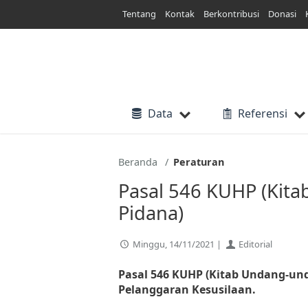
Lewati
Tentang
Kontak
Berkontribusi
Donasi
ke
konten
Data
Referensi
Beranda
Peraturan
Pasal 546 KUHP (Ki
Pidana)
Minggu, 14/11/2021 |
Editorial
Pasal 546 KUHP (Kitab Undang-und
Pelanggaran Kesusilaan.