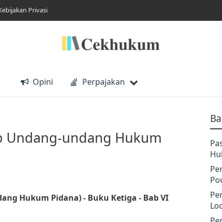
Kebijakan Privasi
Opini
Perpajakan
Ba
tab Undang-undang Hukum
Pa
Hu
Pe
Po
Pe
ang Hukum Pidana) - Buku Ketiga - Bab VI
Lo
Pe