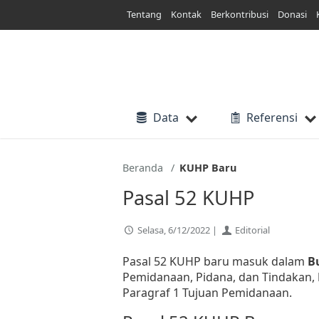
Lewati
Tentang
Kontak
Berkontribusi
Donasi
ke
konten
Data
Referensi
Beranda
KUHP Baru
Pasal 52 KUHP
Selasa, 6/12/2022 |
Editorial
Pasal 52 KUHP baru masuk dalam
B
Pemidanaan, Pidana, dan Tindakan,
Paragraf 1 Tujuan Pemidanaan.