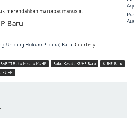
Aq
uk merendahkan martabat manusia.
Pe
Aus
HP Baru
ang-Undang Hukum Pidana) Baru
. Courtesy
 BAB III Buku Kesatu KUHP
Buku Kesatu KUHP Baru
KUHP Baru
tu KUHP
.