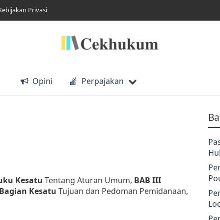
Kebijakan Privasi
Opini
Perpajakan
Ba
Pa
Hu
Pe
Po
uku Kesatu
Tentang Aturan Umum,
BAB III
Bagian Kesatu
Tujuan dan Pedoman Pemidanaan,
Pe
Lo
Pe