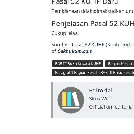
Pasal 52 KUHP Baru
Pemidanaan tidak dimaksudkan unt
Penjelasan Pasal 52 KU
Cukup jelas.
Sumber:
Pasal 52 KUHP (Kitab Und
of
Cekhukum.com
.
BAB III Buku Kesatu KUHP
Bagian Kesatu
Paragraf 1 Bagian Kesatu BAB III Buku Kesa
Editorial
Situs Web
Official tim editorial