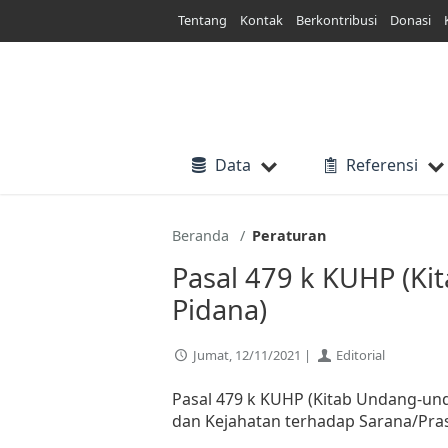
Lewati
Tentang
Kontak
Berkontribusi
Donasi
ke
konten
Data
Referensi
Beranda
Peraturan
Pasal 479 k KUHP (K
Pidana)
Jumat, 12/11/2021 |
Editorial
Pasal 479 k KUHP (Kitab Undang-un
dan Kejahatan terhadap Sarana/Pr