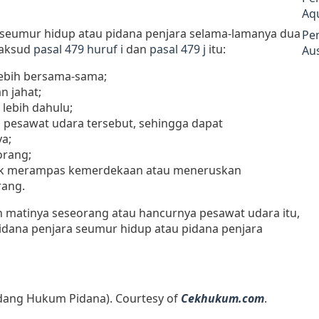
Aq
 seumur hidup atau pidana penjara selama-lamanya dua
Pe
maksud
pasal 479 huruf i
dan
pasal 479 j
itu:
Aus
lebih bersama-sama;
n jahat;
lebih dahulu;
pesawat udara tersebut, sehingga dapat
a;
orang;
uk merampas kemerdekaan atau meneruskan
ang.
an matinya seseorang atau hancurnya pesawat udara itu,
idana penjara seumur hidup atau pidana penjara
ang Hukum Pidana). Courtesy of
Cekhukum.com
.