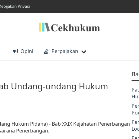
Kebijakan Privasi
Opini
Perpajakan
Ba
itab Undang-undang Hukum
Pa
Hu
Pe
Po
Pe
dang Hukum Pidana) - Bab XXIX Kejahatan Penerbangan
Lo
asarana Penerbangan.
Pe