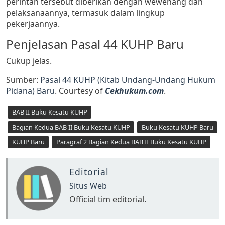
perintah tersebut diberikan dengan wewenang dan
pelaksanaannya, termasuk dalam lingkup
pekerjaannya.
Penjelasan Pasal 44 KUHP Baru
Cukup jelas.
Sumber:
Pasal 44 KUHP (Kitab Undang-Undang Hukum
Pidana) Baru
. Courtesy of
Cekhukum.com
.
BAB II Buku Kesatu KUHP
Bagian Kedua BAB II Buku Kesatu KUHP
Buku Kesatu KUHP Baru
KUHP Baru
Paragraf 2 Bagian Kedua BAB II Buku Kesatu KUHP
Editorial
Situs Web
Official tim editorial.