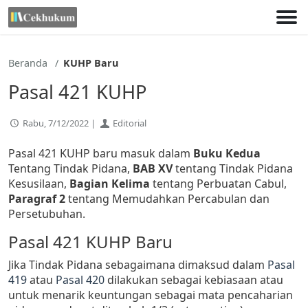
Lewati
ke
konten
Beranda
KUHP Baru
Pasal 421 KUHP
Rabu, 7/12/2022 |
Editorial
Pasal 421 KUHP baru masuk dalam
Buku Kedua
Tentang Tindak Pidana,
BAB XV
tentang Tindak Pidana
Kesusilaan,
Bagian Kelima
tentang Perbuatan Cabul,
Paragraf 2
tentang Memudahkan Percabulan dan
Persetubuhan.
Pasal 421 KUHP Baru
Jika Tindak Pidana sebagaimana dimaksud dalam
Pasal
419
atau
Pasal 420
dilakukan sebagai kebiasaan atau
untuk menarik keuntungan sebagai mata pencaharian