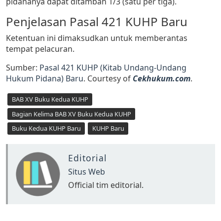
pidananya dapat ditambah 1/3 (satu per tiga).
Penjelasan Pasal 421 KUHP Baru
Ketentuan ini dimaksudkan untuk memberantas
tempat pelacuran.
Sumber:
Pasal 421 KUHP (Kitab Undang-Undang
Hukum Pidana) Baru
. Courtesy of
Cekhukum.com
.
BAB XV Buku Kedua KUHP
Bagian Kelima BAB XV Buku Kedua KUHP
Buku Kedua KUHP Baru
KUHP Baru
Editorial
Situs Web
Official tim editorial.