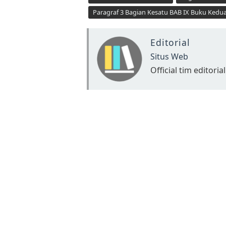
Paragraf 3 Bagian Kesatu BAB IX Buku Kedu
Editorial
Situs Web
Official tim editorial