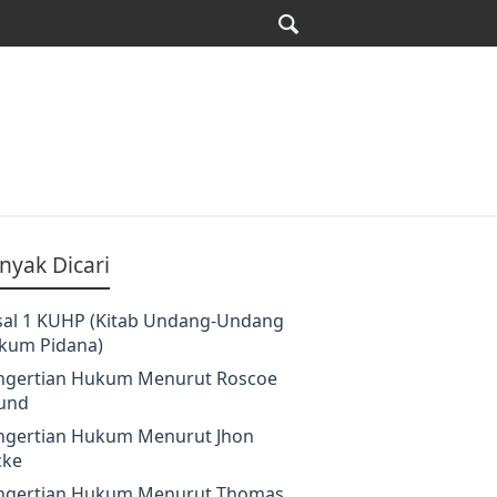
nyak Dicari
sal 1 KUHP (Kitab Undang-Undang
kum Pidana)
ngertian Hukum Menurut Roscoe
und
ngertian Hukum Menurut Jhon
cke
ngertian Hukum Menurut Thomas