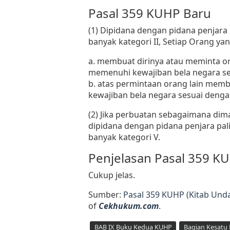
Pasal 359 KUHP Baru
(1) Dipidana dengan pidana penjara 
banyak kategori II, Setiap Orang yan
a. membuat dirinya atau meminta o
memenuhi kewajiban bela negara 
b. atas permintaan orang lain mem
kewajiban bela negara sesuai deng
(2) Jika perbuatan sebagaimana dim
dipidana dengan pidana penjara pali
banyak kategori V.
Penjelasan Pasal 359 K
Cukup jelas.
Sumber:
Pasal 359 KUHP (Kitab Un
of
Cekhukum.com
.
BAB IX Buku Kedua KUHP
Bagian Kesatu