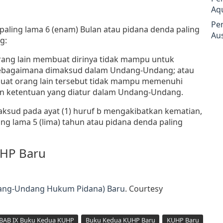
Aq
Pe
paling lama 6 (enam) Bulan atau pidana denda paling
Aus
g:
rang lain membuat dirinya tidak mampu untuk
sebagaimana dimaksud dalam Undang-Undang; atau
buat orang lain tersebut tidak mampu memenuhi
an ketentuan yang diatur dalam Undang-Undang.
aksud pada ayat (1) huruf b mengakibatkan kematian,
ng lama 5 (lima) tahun atau pidana denda paling
UHP Baru
dang-Undang Hukum Pidana) Baru
. Courtesy
 BAB IX Buku Kedua KUHP
Buku Kedua KUHP Baru
KUHP Baru