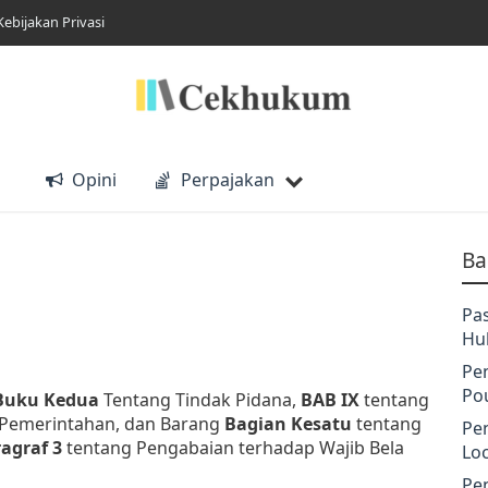
Kebijakan Privasi
Opini
Perpajakan
Ba
Pa
Hu
Pe
Po
Buku Kedua
Tentang Tindak Pidana,
BAB IX
tentang
 Pemerintahan, dan Barang
Bagian Kesatu
tentang
Pe
agraf 3
tentang Pengabaian terhadap Wajib Bela
Lo
Pe