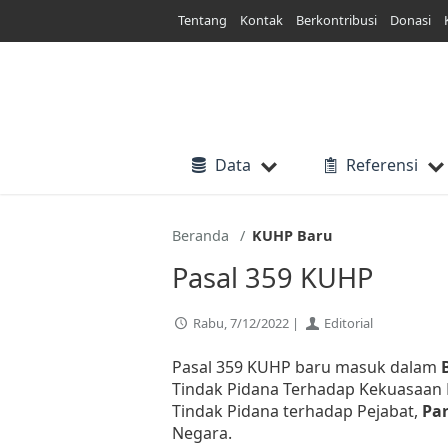
Lewati
Tentang
Kontak
Berkontribusi
Donasi
ke
konten
Data
Referensi
Beranda
KUHP Baru
Pasal 359 KUHP
Rabu, 7/12/2022 |
Editorial
Pasal 359 KUHP baru masuk dalam
Tindak Pidana Terhadap Kekuasaan
Tindak Pidana terhadap Pejabat,
Par
Negara.