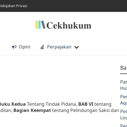
Kebijakan Privasi
Opini
Perpajakan
Ba
Pa
Hu
Pe
Aq
Buku Kedua
Tentang Tindak Pidana,
BAB VI
tentang
dilan,
Bagian Keempat
tentang Pelindungan Saksi dan
Pe
Lo
Pe