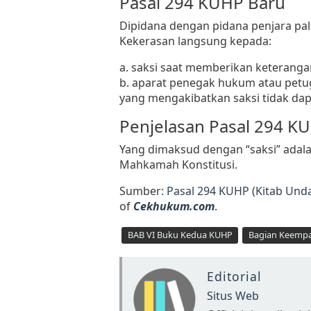
Pasal 294 KUHP Baru
Dipidana dengan pidana penjara pal
Kekerasan langsung kepada:
a. saksi saat memberikan keteranga
b. aparat penegak hukum atau petu
yang mengakibatkan saksi tidak da
Penjelasan Pasal 294 K
Yang dimaksud dengan “saksi” adal
Mahkamah Konstitusi.
Sumber:
Pasal 294 KUHP (Kitab Un
of
Cekhukum.com
.
BAB VI Buku Kedua KUHP
Bagian Keempa
Editorial
Situs Web