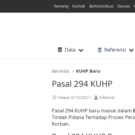
Lewati
Tentang
Kontak
Berkontribusi
Donasi
ke
konten
Data
Referensi
Beranda
KUHP Baru
Pasal 294 KUHP
Selasa, 6/12/2022 |
Editorial
Pasal 294 KUHP baru masuk dalam
Tindak Pidana Terhadap Proses Pera
Korban.