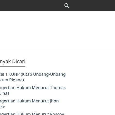
nyak Dicari
sal 1 KUHP (Kitab Undang-Undang
kum Pidana)
ngertian Hukum Menurut Thomas
uinas
ngertian Hukum Menurut Jhon
cke
ngertian Hukum Menurut Roscoe