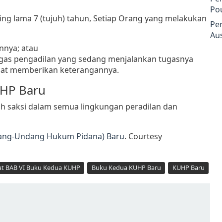
Po
ing lama 7 (tujuh) tahun, Setiap Orang yang melakukan
Pe
Aus
nnya; atau
gas pengadilan yang sedang menjalankan tugasnya
pat memberikan keterangannya.
UHP Baru
ah saksi dalam semua lingkungan peradilan dan
dang-Undang Hukum Pidana) Baru
. Courtesy
t BAB VI Buku Kedua KUHP
Buku Kedua KUHP Baru
KUHP Baru