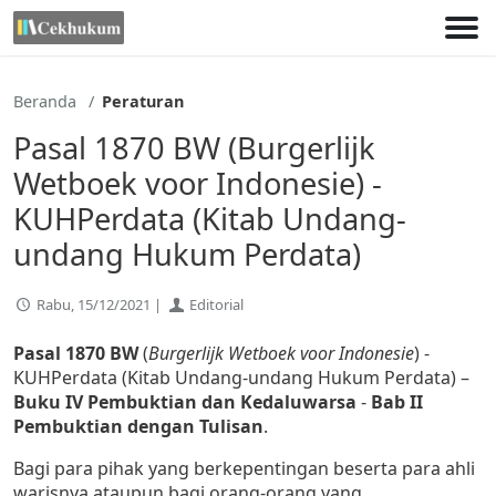
Lewati
ke
konten
Beranda
Peraturan
Pasal 1870 BW (Burgerlijk
Wetboek voor Indonesie) -
KUHPerdata (Kitab Undang-
undang Hukum Perdata)
Rabu, 15/12/2021 |
Editorial
Pasal 1870 BW
(
Burgerlijk Wetboek voor Indonesie
) -
KUHPerdata (Kitab Undang-undang Hukum Perdata) –
Buku IV Pembuktian dan Kedaluwarsa
-
Bab II
Pembuktian dengan Tulisan
.
Bagi para pihak yang berkepentingan beserta para ahli
warisnya ataupun bagi orang-orang yang