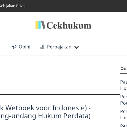
Kebijakan Privasi
Opini
Perpajakan
Ba
Pa
Hu
Pe
Po
jk Wetboek voor Indonesie) -
Pe
ang-undang Hukum Perdata)
Lo
Pe