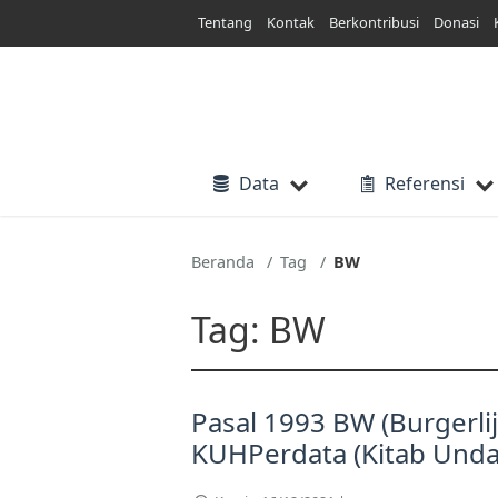
Lewati
Tentang
Kontak
Berkontribusi
Donasi
ke
konten
Data
Referensi
Beranda
Tag
BW
Tag:
BW
Pasal 1993 BW (Burgerli
KUHPerdata (Kitab Und