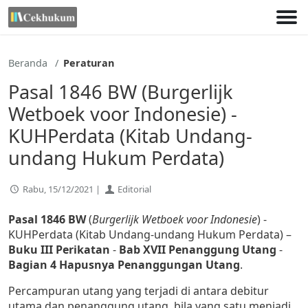
Lewati
ke
konten
Beranda
Peraturan
Pasal 1846 BW (Burgerlijk
Wetboek voor Indonesie) -
KUHPerdata (Kitab Undang-
undang Hukum Perdata)
Rabu, 15/12/2021 |
Editorial
Pasal 1846 BW
(
Burgerlijk Wetboek voor Indonesie
) -
KUHPerdata (Kitab Undang-undang Hukum Perdata) –
Buku III Perikatan
-
Bab XVII Penanggung Utang
-
Bagian 4 Hapusnya Penanggungan Utang
.
Percampuran utang yang terjadi di antara debitur
utama dan penanggung utang, bila yang satu menjadi