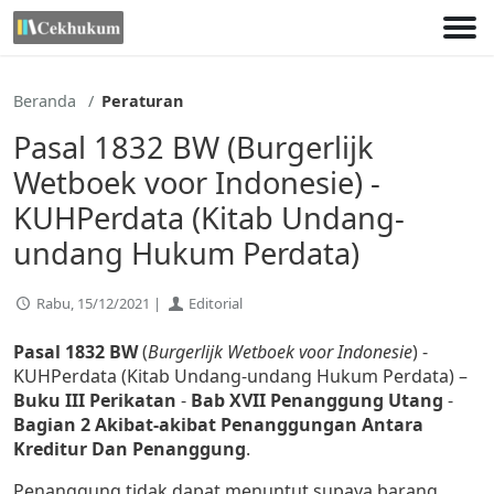
Lewati
ke
konten
Beranda
Peraturan
Pasal 1832 BW (Burgerlijk
Wetboek voor Indonesie) -
KUHPerdata (Kitab Undang-
undang Hukum Perdata)
Rabu, 15/12/2021 |
Editorial
Pasal 1832 BW
(
Burgerlijk Wetboek voor Indonesie
) -
KUHPerdata (Kitab Undang-undang Hukum Perdata) –
Buku III Perikatan
-
Bab XVII Penanggung Utang
-
Bagian 2 Akibat-akibat Penanggungan Antara
Kreditur Dan Penanggung
.
Penanggung tidak dapat menuntut supaya barang