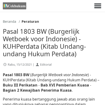
Lewati
ke
konten
Beranda
Peraturan
Pasal 1803 BW (Burgerlijk
Wetboek voor Indonesie) -
KUHPerdata (Kitab Undang-
undang Hukum Perdata)
Rabu, 15/12/2021 |
Editorial
Pasal 1803 BW
(
Burgerlijk Wetboek voor Indonesie
) -
KUHPerdata (Kitab Undang-undang Hukum Perdata) –
Buku III Perikatan
-
Bab XVI Pemberian Kuasa
-
Bagian 2 Kewajiban Penerima Kuasa
.
Penerima kuasa bertanggung jawab atas orang lain
yang ditunjuknya sebagai penggantinya dalam