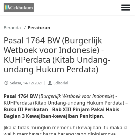
Lewati
ke
konten
Beranda
Peraturan
Pasal 1764 BW (Burgerlijk
Wetboek voor Indonesie) -
KUHPerdata (Kitab Undang-
undang Hukum Perdata)
Selasa, 14/12/2021 |
Editorial
Pasal 1764 BW
(
Burgerlijk Wetboek voor Indonesie
) -
KUHPerdata (Kitab Undang-undang Hukum Perdata) –
Buku III Perikatan
-
Bab XIII Pinjam Pakai Habis
-
Bagian 3 Kewajiban-kewajiban Penitipan
.
Jika ia tidak mungkin memenuhi kewajiban itu maka ia
wajib membayar harga barang yang dipinjamnya