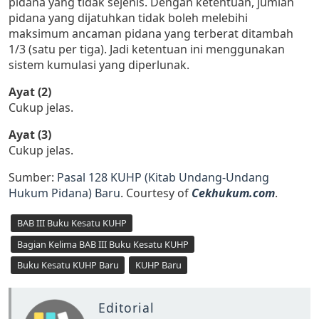
pidana yang tidak sejenis. Dengan ketentuan, jumlah
pidana yang dijatuhkan tidak boleh melebihi
maksimum ancaman pidana yang terberat ditambah
1/3 (satu per tiga). Jadi ketentuan ini menggunakan
sistem kumulasi yang diperlunak.
Ayat (2)
Cukup jelas.
Ayat (3)
Cukup jelas.
Sumber:
Pasal 128 KUHP (Kitab Undang-Undang
Hukum Pidana) Baru
. Courtesy of
Cekhukum.com
.
BAB III Buku Kesatu KUHP
Bagian Kelima BAB III Buku Kesatu KUHP
Buku Kesatu KUHP Baru
KUHP Baru
Editorial