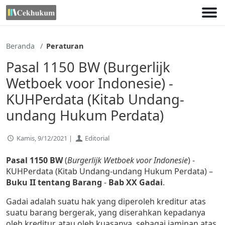
Lewati
ke
konten
Beranda
Peraturan
Pasal 1150 BW (Burgerlijk
Wetboek voor Indonesie) -
KUHPerdata (Kitab Undang-
undang Hukum Perdata)
Kamis, 9/12/2021 |
Editorial
Pasal 1150 BW
(
Burgerlijk Wetboek voor Indonesie
) -
KUHPerdata (Kitab Undang-undang Hukum Perdata) –
Buku II tentang Barang
-
Bab XX Gadai
.
Gadai adalah suatu hak yang diperoleh kreditur atas
suatu barang bergerak, yang diserahkan kepadanya
oleh kreditur, atau oleh kuasanya, sebagai jaminan atas