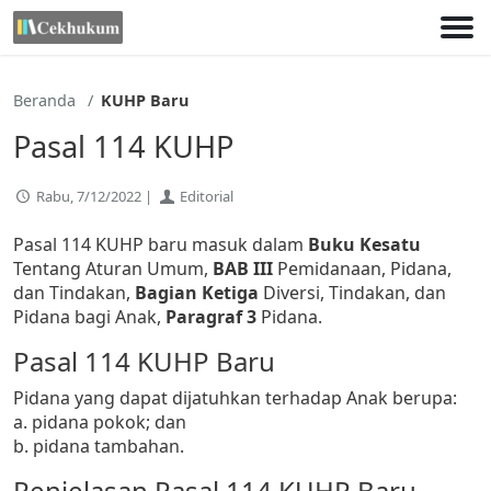
Lewati
ke
konten
Beranda
KUHP Baru
Pasal 114 KUHP
Rabu, 7/12/2022 |
Editorial
Pasal 114 KUHP baru masuk dalam
Buku Kesatu
Tentang Aturan Umum,
BAB III
Pemidanaan, Pidana,
dan Tindakan,
Bagian Ketiga
Diversi, Tindakan, dan
Pidana bagi Anak,
Paragraf 3
Pidana.
Pasal 114 KUHP Baru
Pidana yang dapat dijatuhkan terhadap Anak berupa:
a. pidana pokok; dan
b. pidana tambahan.
Penjelasan Pasal 114 KUHP Baru