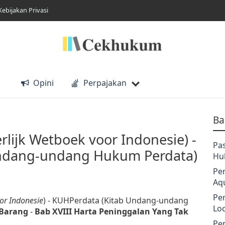
Kebijakan Privasi
Opini
Perpajakan
Ba
lijk Wetboek voor Indonesie) -
Pa
Undang-undang Hukum Perdata)
Hu
Pe
Aq
Pe
or Indonesie
) - KUHPerdata (Kitab Undang-undang
Lo
 Barang
-
Bab XVIII Harta Peninggalan Yang Tak
Pe