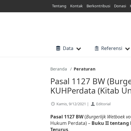
Lewati
Tentang
Kontak
Berkontribusi
Donasi
ke
konten
Data
Referensi
Beranda
Peraturan
Pasal 1127 BW (Burger
KUHPerdata (Kitab 
Kamis, 9/12/2021 |
Editorial
Pasal 1127 BW
(
Burgerlijk Wetboek vo
Hukum Perdata) –
Buku II tentang
Terurus
.