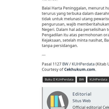
Balai Harta Peninggalan, menurut h
terurus yang terbuka dalam daerah
tidak untuk melunasi utang pewaris
pengurusan, wajib memberitahukan 
Negeri. Dalam hal ada perselisihan 
Pengadilan itu atas permohonan or
Kejaksaan, setelah minta nasihat, 
tanpa persidangan.
---
Pasal 1127
BW
/
KUHPerdata
(Kitab 
Courtesy of
Cekhukum.com
.
Buku II KUHPerdata
BW
KUHPerdata
Editorial
Situs Web
Official editorial 