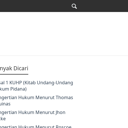
nyak Dicari
sal 1 KUHP (Kitab Undang-Undang
kum Pidana)
ngertian Hukum Menurut Thomas
uinas
ngertian Hukum Menurut Jhon
cke
ngertian Hukum Menurut Roscoe