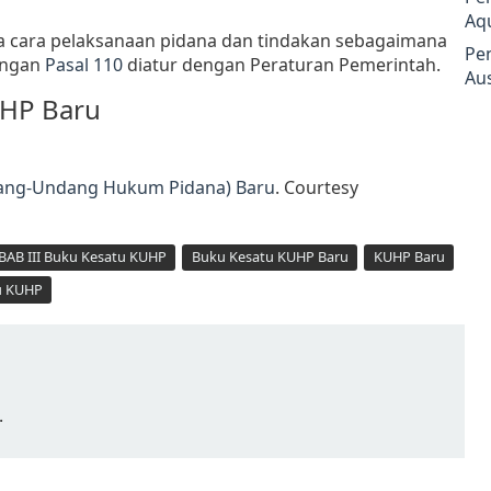
Aq
ta cara pelaksanaan pidana dan tindakan sebagaimana
Pe
engan
Pasal 110
diatur dengan Peraturan Pemerintah.
Aus
UHP Baru
dang-Undang Hukum Pidana) Baru
. Courtesy
BAB III Buku Kesatu KUHP
Buku Kesatu KUHP Baru
KUHP Baru
tu KUHP
.