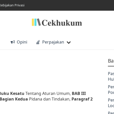
Kebijakan Privasi
Opini
Perpajakan
Ba
Pa
Hu
Pe
Po
Buku Kesatu
Tentang Aturan Umum,
BAB III
Bagian Kedua
Pidana dan Tindakan,
Paragraf 2
Pe
Lo
Pe