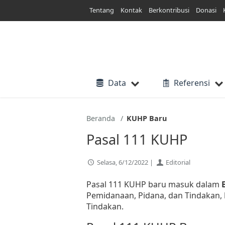
Lewati
Tentang
Kontak
Berkontribusi
Donasi
ke
konten
Data
Referensi
Beranda
KUHP Baru
Pasal 111 KUHP
Selasa, 6/12/2022 |
Editorial
Pasal 111 KUHP baru masuk dalam
Pemidanaan, Pidana, dan Tindakan,
Tindakan.