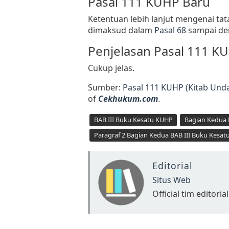
Pasal 111 KUHP Baru
Ketentuan lebih lanjut mengenai ta
dimaksud dalam
Pasal 68
sampai d
Penjelasan Pasal 111 K
Cukup jelas.
Sumber:
Pasal 111 KUHP (Kitab Un
of
Cekhukum.com
.
BAB III Buku Kesatu KUHP
Bagian Kedua 
Paragraf 2 Bagian Kedua BAB III Buku Kesa
Editorial
Situs Web
Official tim editorial