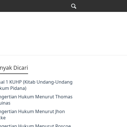
nyak Dicari
sal 1 KUHP (Kitab Undang-Undang
kum Pidana)
ngertian Hukum Menurut Thomas
uinas
ngertian Hukum Menurut Jhon
cke
ngertian Hukum Menurut Roscoe