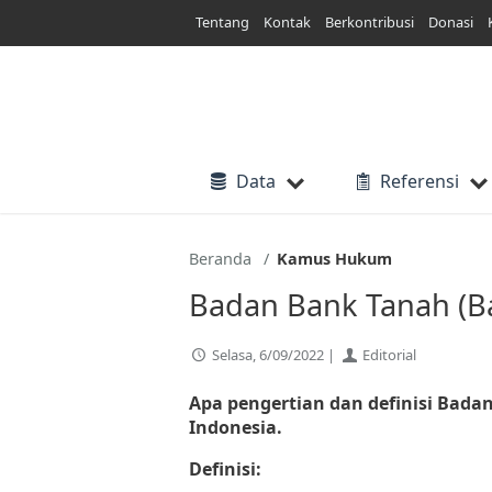
Lewati
Tentang
Kontak
Berkontribusi
Donasi
ke
konten
Data
Referensi
Beranda
Kamus Hukum
Badan Bank Tanah (B
Selasa, 6/09/2022 |
Editorial
Apa pengertian dan definisi Bad
Indonesia.
Definisi: