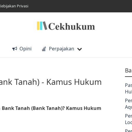
Kebijakan Privasi
Opini
Perpajakan
Ba
ank Tanah) - Kamus Hukum
Pa
Hu
Pe
Aq
an Bank Tanah (Bank Tanah)? Kamus Hukum
Pe
Lo
Pe